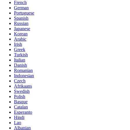
French
German
Portuguese
Spanish
Russian
Japanese
Korean
Arabic
Irish
Greek
Turkish
Italian
Danish
Romanian
Indonesian
Czech
Afrikaans
Swedish
Polish
Basque
Catalan
Esperanto
Hindi
Lao
Albanian