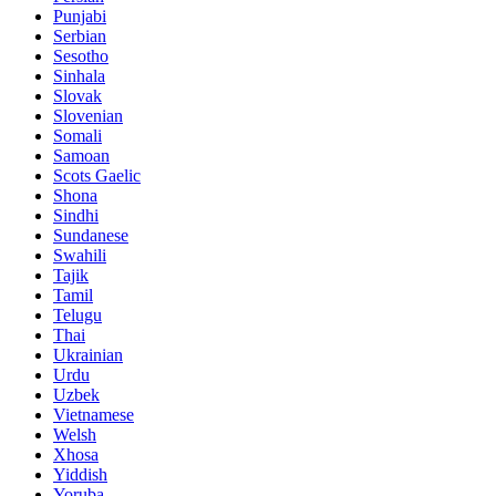
Punjabi
Serbian
Sesotho
Sinhala
Slovak
Slovenian
Somali
Samoan
Scots Gaelic
Shona
Sindhi
Sundanese
Swahili
Tajik
Tamil
Telugu
Thai
Ukrainian
Urdu
Uzbek
Vietnamese
Welsh
Xhosa
Yiddish
Yoruba