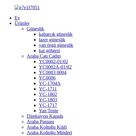
Ev
Ürünler
Güneşlik
kabarcık güneşlik
lazer güneşlik
yan örgü güneşlik
kar gölgesi
Araba Çatı Çadırı
YC0002-01/02
YC0002A-01/02
YC0003 0004
YC0006
YC-1704A
YC-1711
YC-1802
YC-1803
YC-1717
Yan Tente
Direksiyon Kapağı
Araba Paspası
Araba Koltuğu Kılıfı
Araba Koltuğu Minderi