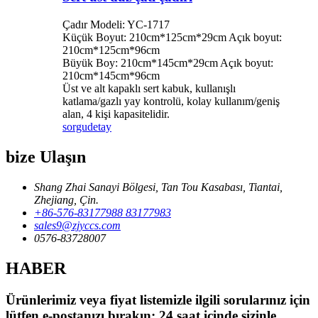
Çadır Modeli: YC-1717
Küçük Boyut: 210cm*125cm*29cm Açık boyut:
210cm*125cm*96cm
Büyük Boy: 210cm*145cm*29cm Açık boyut:
210cm*145cm*96cm
Üst ve alt kapaklı sert kabuk, kullanışlı
katlama/gazlı yay kontrolü, kolay kullanım/geniş
alan, 4 kişi kapasitelidir.
sorgu
detay
bize Ulaşın
Shang Zhai Sanayi Bölgesi, Tan Tou Kasabası, Tiantai,
Zhejiang, Çin.
+86-576-83177988 83177983
sales9@zjyccs.com
0576-83728007
HABER
Ürünlerimiz veya fiyat listemizle ilgili sorularınız için
lütfen e-postanızı bırakın; 24 saat içinde sizinle