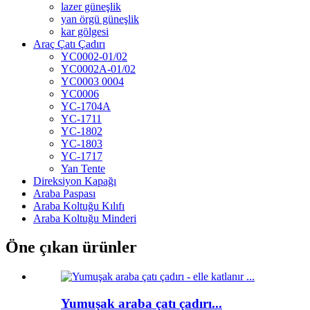
lazer güneşlik
yan örgü güneşlik
kar gölgesi
Araç Çatı Çadırı
YC0002-01/02
YC0002A-01/02
YC0003 0004
YC0006
YC-1704A
YC-1711
YC-1802
YC-1803
YC-1717
Yan Tente
Direksiyon Kapağı
Araba Paspası
Araba Koltuğu Kılıfı
Araba Koltuğu Minderi
Öne çıkan ürünler
Yumuşak araba çatı çadırı...