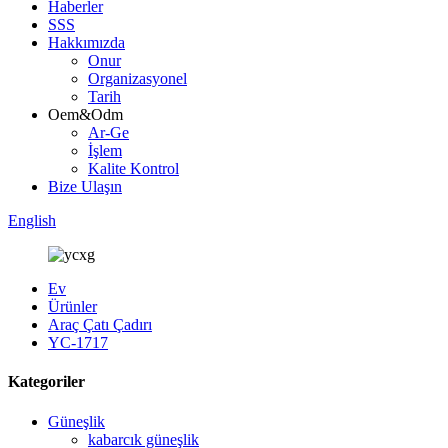
Haberler
SSS
Hakkımızda
Onur
Organizasyonel
Tarih
Oem&Odm
Ar-Ge
İşlem
Kalite Kontrol
Bize Ulaşın
English
Ev
Ürünler
Araç Çatı Çadırı
YC-1717
Kategoriler
Güneşlik
kabarcık güneşlik