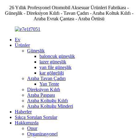
26 Yıllık Profesyonel Otomobil Aksesuar Ürünleri Fabrikası -
Güneşlik - Direksiyon Kılıfı - Tavan Çadırı - Araba Koltuk Kılıfı -
Araba Evrak Çantası - Araba Örtüsü
Ev
Ürünler
Güneşlik
baloncuk güneşlik
lazer güneşlik
yan file güneşlik
kar gölgeliği
Araba Tavan Çadırı
Yan Tente
Direksiyon Kılıfı
Araba Paspası
Araba Koltuğu Kılıfı
Araba Koltuğu Minderi
Haberler
Sıkça Sorulan Sorular
Hakkımızda
Onur
Organizasyonel