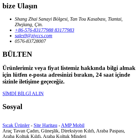
bize Ulaşın
Shang Zhai Sanayi Bölgesi, Tan Tou Kasabası, Tiantai,
Zhejiang, Çin.
+86-576-83177988 83177983
sales9@zjyccs.com
0576-83728007
BÜLTEN
Ürünlerimiz veya fiyat listemiz hakkında bilgi almak
için lütfen e-posta adresinizi bırakın, 24 saat içinde
sizinle iletişime geçeceğiz.
ŞİMDİ BİLGİ ALIN
Sosyal
Sıcak Ürünler
-
Site Haritası
-
AMP Mobil
Araç Tavan Çadırı, Güneşlik, Direksiyon Kılıfı, Araba Paspası,
Araba Koltuk Kılıfı, Araba Koltuk Minderi